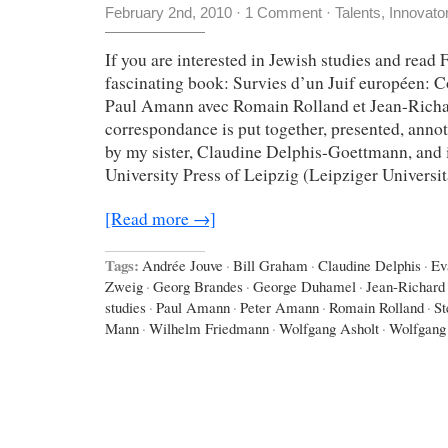
February 2nd, 2010
·
1 Comment
·
Talents, Innovato
If you are interested in Jewish studies and read F
fascinating book: Survies d’un Juif européen: 
Paul Amann avec Romain Rolland et Jean-Richa
correspondance is put together, presented, anno
by my sister, Claudine Delphis-Goettmann, and i
University Press of Leipzig (Leipziger Universi
[Read more →]
Tags:
Andrée Jouve
·
Bill Graham
·
Claudine Delphis
·
Ev
Zweig
·
Georg Brandes
·
George Duhamel
·
Jean-Richard
studies
·
Paul Amann
·
Peter Amann
·
Romain Rolland
·
St
Mann
·
Wilhelm Friedmann
·
Wolfgang Asholt
·
Wolfgang