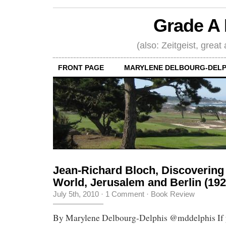
Grade A 
(also: Zeitgeist, great
FRONT PAGE
MARYLENE DELBOURG-DELP
Jean-Richard Bloch, Discoverin
World, Jerusalem and Berlin (192
July 5th, 2010
·
1 Comment
·
Book Review
By Marylene Delbourg-Delphis @mddelphis If yo