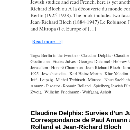
Jewish studies and read French, here is yet anot
Richard Bloch ou A la découverte du monde con
Berlin (1925-1928). The book includes two fasc
Jean-Richard Bloch (1884-1947) Le Robinson Ju
and Mitropa (i.e. Europe of […]
[Read more →]
Tags:
Berlin in the twenties
·
Claudine Delphis
·
Claudine
Goettmann
·
Etudes Juives
·
Georges Duhamel
·
Hebrew U
Jerusalem
·
Honoré Champion
·
Jean-Richard Bloch
·
Jer
1925
·
Jewish studies
·
Karl Heinz Martin
·
Kfar Yeladim
Juif
·
Leipzig
·
Michel Trebitsch
·
Mitropa
·
Neue Sachlich
Amann
·
Piscator
·
Romain Rolland
·
Spielberg Jewish Fi
Zweig
·
Wilhelm Friedmann
·
Wolfgang Asholt
Claudine Delphis: Survies d’un J
Correspondance de Paul Amann
Rolland et Jean-Richard Bloch